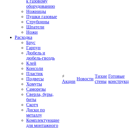
к газовому
оборудованию
Ножницы
Пушки газовые
Струбцины
Шпатели
Ножи
Расходка
Брус
Гарпун
Дюбель и
дюбель-гвоздь
Клей
Консоли
Пластик
Тихие
Готовые
Подвесы
Новости
Акции
стены
конструк
Хомуты
Саморезы
Сверла, буры,
биты
Скотч
Диски по
металлу
Комплектующие
для монтажного