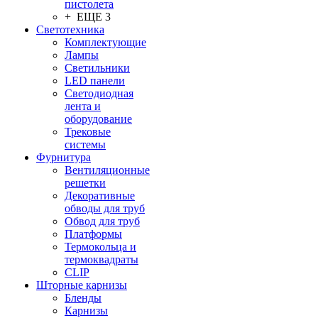
пистолета
+ ЕЩЕ 3
Светотехника
Комплектующие
Лампы
Светильники
LED панели
Светодиодная
лента и
оборудование
Трековые
системы
Фурнитура
Вентиляционные
решетки
Декоративные
обводы для труб
Обвод для труб
Платформы
Термокольца и
термоквадраты
CLIP
Шторные карнизы
Бленды
Карнизы