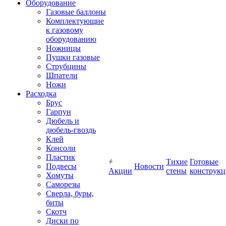
Оборудование
Газовые баллоны
Комплектующие
к газовому
оборудованию
Ножницы
Пушки газовые
Струбцины
Шпатели
Ножи
Расходка
Брус
Гарпун
Дюбель и
дюбель-гвоздь
Клей
Консоли
Пластик
Тихие
Готовые
Подвесы
Новости
Акции
стены
конструк
Хомуты
Саморезы
Сверла, буры,
биты
Скотч
Диски по