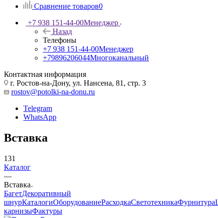
Сравнение товаров
0
+7 938 151-44-00
Менеджер
Назад
Телефоны
+7 938 151-44-00
Менеджер
+79896206044
Многоканальный
Контактная информация
г. Ростов-на-Дону, ул. Нансена, 81, стр. 3
rostov@potolki-na-donu.ru
Telegram
WhatsApp
Вставка
131
Каталог
—
Вставка
Багет
Декоративный
шнур
Каталоги
Оборудование
Расходка
Светотехника
Фурнитура
карнизы
Фактуры