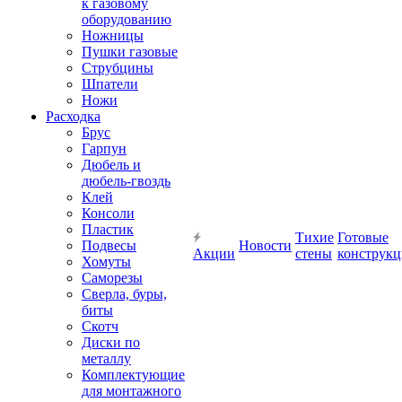
к газовому
оборудованию
Ножницы
Пушки газовые
Струбцины
Шпатели
Ножи
Расходка
Брус
Гарпун
Дюбель и
дюбель-гвоздь
Клей
Консоли
Пластик
Тихие
Готовые
Подвесы
Новости
Акции
стены
конструк
Хомуты
Саморезы
Сверла, буры,
биты
Скотч
Диски по
металлу
Комплектующие
для монтажного