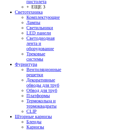
пистолета
+ ЕЩЕ 3
Светотехника
Комплектующие
Лампы
Светильники
LED панели
Светодиодная
лента и
оборудование
Трековые
системы
Фурнитура
Вентиляционные
решетки
Декоративные
обводы для труб
Обвод для труб
Платформы
Термокольца и
термоквадраты
CLIP
Шторные карнизы
Бленды
Карнизы