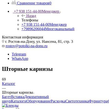
Сравнение товаров
0
+7 938 151-44-00
Менеджер
Назад
Телефоны
+7 938 151-44-00
Менеджер
+79896206044
Многоканальный
Контактная информация
г. Ростов-на-Дону, ул. Нансена, 81, стр. 3
rostov@potolki-na-donu.ru
Telegram
WhatsApp
Шторные карнизы
69
Каталог
—
Шторные карнизы
Багет
Вставка
Декоративный
шнур
Каталоги
Оборудование
Расходка
Светотехника
Фурнитура