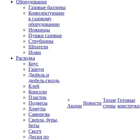
Оборудование
Газовые баллоны
Комплектующие
к газовому
оборудованию
Ножницы
Пушки газовые
Струбцины
Шпатели
Ножи
Расходка
Брус
Гарпун
Дюбель и
дюбель-гвоздь
Клей
Консоли
Пластик
Тихие
Готовые
Подвесы
Новости
Акции
стены
конструк
Хомуты
Саморезы
Сверла, буры,
биты
Скотч
Диски по