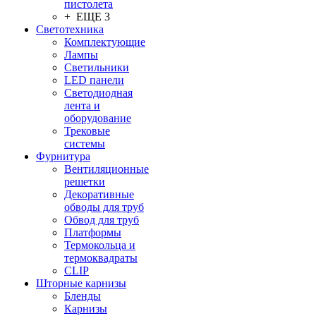
пистолета
+ ЕЩЕ 3
Светотехника
Комплектующие
Лампы
Светильники
LED панели
Светодиодная
лента и
оборудование
Трековые
системы
Фурнитура
Вентиляционные
решетки
Декоративные
обводы для труб
Обвод для труб
Платформы
Термокольца и
термоквадраты
CLIP
Шторные карнизы
Бленды
Карнизы