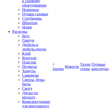
к газовому
оборудованию
Ножницы
Пушки газовые
Струбцины
Шпатели
Ножи
Расходка
Брус
Гарпун
Дюбель и
дюбель-гвоздь
Клей
Консоли
Пластик
Тихие
Готовые
Подвесы
Новости
Акции
стены
конструк
Хомуты
Саморезы
Сверла, буры,
биты
Скотч
Диски по
металлу
Комплектующие
для монтажного