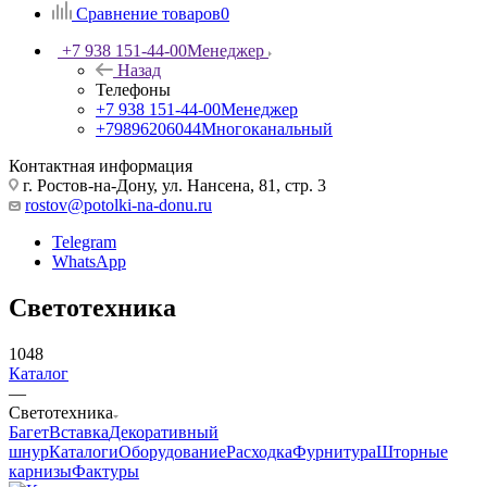
Сравнение товаров
0
+7 938 151-44-00
Менеджер
Назад
Телефоны
+7 938 151-44-00
Менеджер
+79896206044
Многоканальный
Контактная информация
г. Ростов-на-Дону, ул. Нансена, 81, стр. 3
rostov@potolki-na-donu.ru
Telegram
WhatsApp
Светотехника
1048
Каталог
—
Светотехника
Багет
Вставка
Декоративный
шнур
Каталоги
Оборудование
Расходка
Фурнитура
Шторные
карнизы
Фактуры