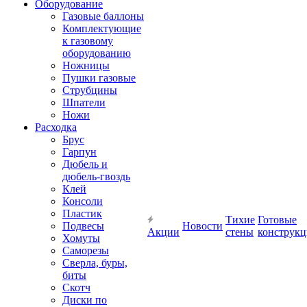
Оборудование
Газовые баллоны
Комплектующие
к газовому
оборудованию
Ножницы
Пушки газовые
Струбцины
Шпатели
Ножи
Расходка
Брус
Гарпун
Дюбель и
дюбель-гвоздь
Клей
Консоли
Пластик
Тихие
Готовые
Подвесы
Новости
Акции
стены
конструк
Хомуты
Саморезы
Сверла, буры,
биты
Скотч
Диски по