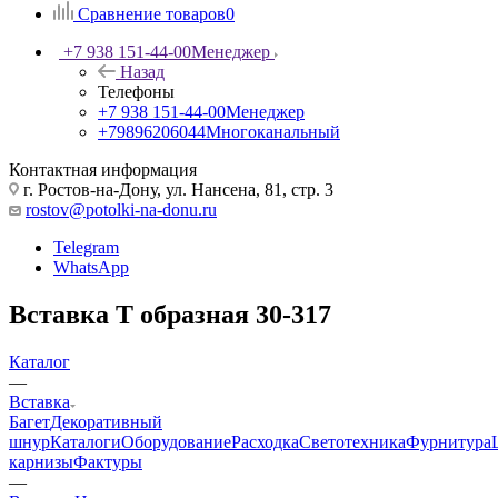
Сравнение товаров
0
+7 938 151-44-00
Менеджер
Назад
Телефоны
+7 938 151-44-00
Менеджер
+79896206044
Многоканальный
Контактная информация
г. Ростов-на-Дону, ул. Нансена, 81, стр. 3
rostov@potolki-na-donu.ru
Telegram
WhatsApp
Вставка Т образная 30-317
Каталог
—
Вставка
Багет
Декоративный
шнур
Каталоги
Оборудование
Расходка
Светотехника
Фурнитура
карнизы
Фактуры
—