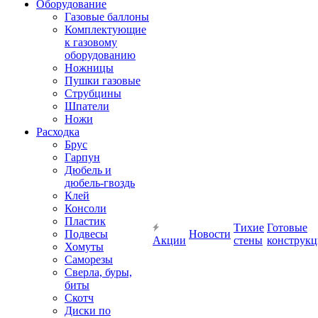
Оборудование
Газовые баллоны
Комплектующие
к газовому
оборудованию
Ножницы
Пушки газовые
Струбцины
Шпатели
Ножи
Расходка
Брус
Гарпун
Дюбель и
дюбель-гвоздь
Клей
Консоли
Пластик
Тихие
Готовые
Подвесы
Новости
Акции
стены
конструк
Хомуты
Саморезы
Сверла, буры,
биты
Скотч
Диски по