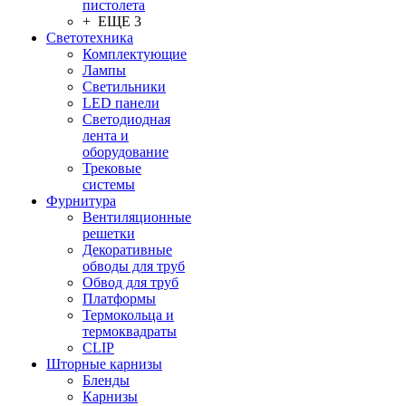
пистолета
+ ЕЩЕ 3
Светотехника
Комплектующие
Лампы
Светильники
LED панели
Светодиодная
лента и
оборудование
Трековые
системы
Фурнитура
Вентиляционные
решетки
Декоративные
обводы для труб
Обвод для труб
Платформы
Термокольца и
термоквадраты
CLIP
Шторные карнизы
Бленды
Карнизы