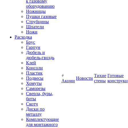
к газовому
оборудованию
Ножницы
Пушки газовые
Струбцины
Шпатели
Ножи
Расходка
Брус
Гарпун
Дюбель и
дюбель-гвоздь
Клей
Консоли
Пластик
Тихие
Готовые
Подвесы
Новости
Акции
стены
конструк
Хомуты
Саморезы
Сверла, буры,
биты
Скотч
Диски по
металлу
Комплектующие
для монтажного