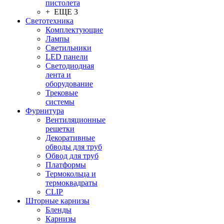
пистолета
+ ЕЩЕ 3
Светотехника
Комплектующие
Лампы
Светильники
LED панели
Светодиодная
лента и
оборудование
Трековые
системы
Фурнитура
Вентиляционные
решетки
Декоративные
обводы для труб
Обвод для труб
Платформы
Термокольца и
термоквадраты
CLIP
Шторные карнизы
Бленды
Карнизы