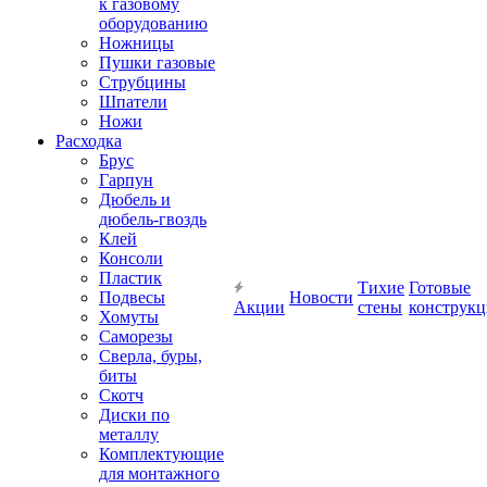
к газовому
оборудованию
Ножницы
Пушки газовые
Струбцины
Шпатели
Ножи
Расходка
Брус
Гарпун
Дюбель и
дюбель-гвоздь
Клей
Консоли
Пластик
Тихие
Готовые
Подвесы
Новости
Акции
стены
конструк
Хомуты
Саморезы
Сверла, буры,
биты
Скотч
Диски по
металлу
Комплектующие
для монтажного