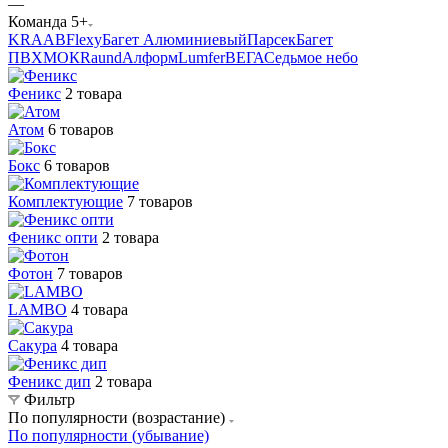
—
Команда 5+
KRAAB
Flexy
Багет Алюминиевый
Парсек
Багет
ПВХ
МОК
Raund
Алформ
Lumfer
ВЕГА
Седьмое небо
Феникс
2 товара
Атом
6 товаров
Бокс
6 товаров
Комплектующие
7 товаров
Феникс опти
2 товара
Фотон
7 товаров
LAMBO
4 товара
Сакура
4 товара
Феникс дип
2 товара
Фильтр
По популярности (возрастание)
По популярности (убывание)