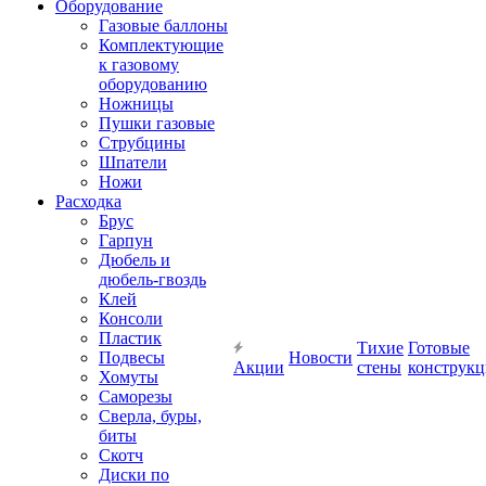
Оборудование
Газовые баллоны
Комплектующие
к газовому
оборудованию
Ножницы
Пушки газовые
Струбцины
Шпатели
Ножи
Расходка
Брус
Гарпун
Дюбель и
дюбель-гвоздь
Клей
Консоли
Пластик
Тихие
Готовые
Подвесы
Новости
Акции
стены
конструк
Хомуты
Саморезы
Сверла, буры,
биты
Скотч
Диски по