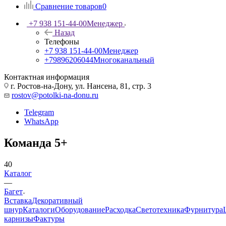
Сравнение товаров
0
+7 938 151-44-00
Менеджер
Назад
Телефоны
+7 938 151-44-00
Менеджер
+79896206044
Многоканальный
Контактная информация
г. Ростов-на-Дону, ул. Нансена, 81, стр. 3
rostov@potolki-na-donu.ru
Telegram
WhatsApp
Команда 5+
40
Каталог
—
Багет
Вставка
Декоративный
шнур
Каталоги
Оборудование
Расходка
Светотехника
Фурнитура
карнизы
Фактуры