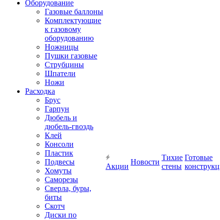
Оборудование
Газовые баллоны
Комплектующие
к газовому
оборудованию
Ножницы
Пушки газовые
Струбцины
Шпатели
Ножи
Расходка
Брус
Гарпун
Дюбель и
дюбель-гвоздь
Клей
Консоли
Пластик
Тихие
Готовые
Подвесы
Новости
Акции
стены
конструк
Хомуты
Саморезы
Сверла, буры,
биты
Скотч
Диски по