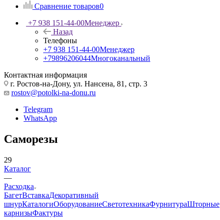
Сравнение товаров
0
+7 938 151-44-00
Менеджер
Назад
Телефоны
+7 938 151-44-00
Менеджер
+79896206044
Многоканальный
Контактная информация
г. Ростов-на-Дону, ул. Нансена, 81, стр. 3
rostov@potolki-na-donu.ru
Telegram
WhatsApp
Саморезы
29
Каталог
—
Расходка
Багет
Вставка
Декоративный
шнур
Каталоги
Оборудование
Светотехника
Фурнитура
Шторные
карнизы
Фактуры