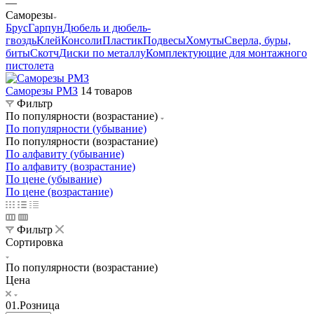
—
Саморезы
Брус
Гарпун
Дюбель и дюбель-
гвоздь
Клей
Консоли
Пластик
Подвесы
Хомуты
Сверла, буры,
биты
Скотч
Диски по металлу
Комплектующие для монтажного
пистолета
Саморезы РМЗ
14 товаров
Фильтр
По популярности (возрастание)
По популярности (убывание)
По популярности (возрастание)
По алфавиту (убывание)
По алфавиту (возрастание)
По цене (убывание)
По цене (возрастание)
Фильтр
Сортировка
По популярности (возрастание)
Цена
01.Розница