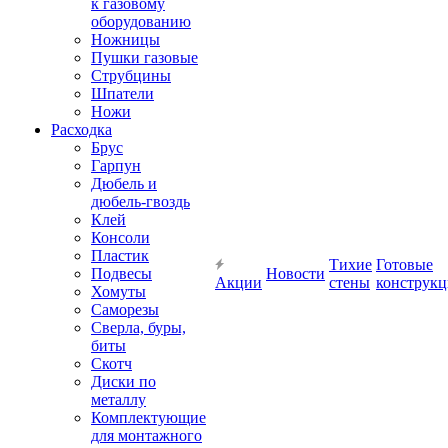
к газовому
оборудованию
Ножницы
Пушки газовые
Струбцины
Шпатели
Ножи
Расходка
Брус
Гарпун
Дюбель и
дюбель-гвоздь
Клей
Консоли
Пластик
Тихие
Готовые
Подвесы
Новости
Акции
стены
конструк
Хомуты
Саморезы
Сверла, буры,
биты
Скотч
Диски по
металлу
Комплектующие
для монтажного