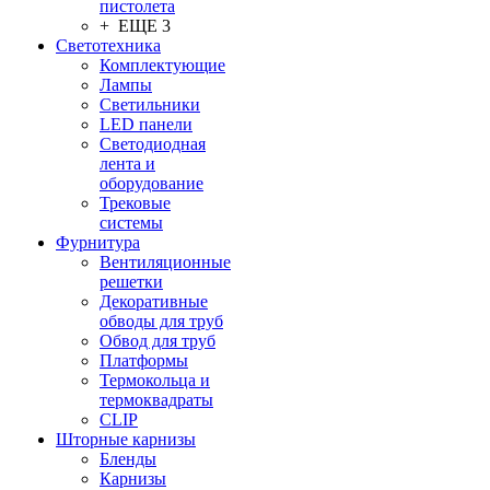
пистолета
+ ЕЩЕ 3
Светотехника
Комплектующие
Лампы
Светильники
LED панели
Светодиодная
лента и
оборудование
Трековые
системы
Фурнитура
Вентиляционные
решетки
Декоративные
обводы для труб
Обвод для труб
Платформы
Термокольца и
термоквадраты
CLIP
Шторные карнизы
Бленды
Карнизы