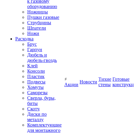
к газовому
оборудованию
Ножницы
Пушки газовые
Струбцины
Шпатели
Ножи
Расходка
Брус
Гарпун
Дюбель и
дюбель-гвоздь
Клей
Консоли
Пластик
Тихие
Готовые
Подвесы
Новости
Акции
стены
конструк
Хомуты
Саморезы
Сверла, буры,
биты
Скотч
Диски по
металлу
Комплектующие
для монтажного