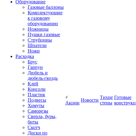
Оборудование
Газовые баллоны
Комплектующие
к газовому
оборудованию
Ножницы
Пушки газовые
Струбцины
Шпатели
Ножи
Расходка
Брус
Гарпун
Дюбель и
дюбель-гвоздь
Клей
Консоли
Пластик
Тихие
Готовые
Подвесы
Новости
Акции
стены
конструк
Хомуты
Саморезы
Сверла, буры,
биты
Скотч
Диски по