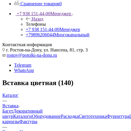
Сравнение товаров
0
+7 938 151-44-00
Менеджер
Назад
Телефоны
+7 938 151-44-00
Менеджер
+79896206044
Многоканальный
Контактная информация
г. Ростов-на-Дону, ул. Нансена, 81, стр. 3
rostov@potolki-na-donu.ru
Telegram
WhatsApp
Вставка цветная (140)
Каталог
—
Вставка
Багет
Декоративный
шнур
Каталоги
Оборудование
Расходка
Светотехника
Фурнитура
карнизы
Фактуры
—