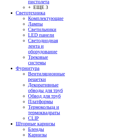
пистолета
+ ЕЩЕ 3
Светотехника
Комплектующие
Лампы
Светильники
LED панели
Светодиодная
лента и
оборудование
Трековые
системы
Фурнитура
Вентиляционные
решетки
Декоративные
обводы для труб
Обвод для труб
Платформы
Термокольца и
термоквадраты
CLIP
Шторные карнизы
Бленды
Карнизы