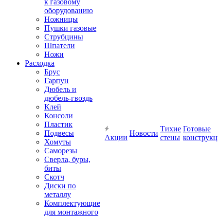
к газовому
оборудованию
Ножницы
Пушки газовые
Струбцины
Шпатели
Ножи
Расходка
Брус
Гарпун
Дюбель и
дюбель-гвоздь
Клей
Консоли
Пластик
Тихие
Готовые
Подвесы
Новости
Акции
стены
конструк
Хомуты
Саморезы
Сверла, буры,
биты
Скотч
Диски по
металлу
Комплектующие
для монтажного