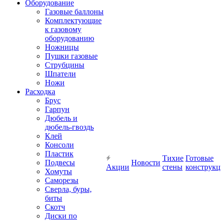
Оборудование
Газовые баллоны
Комплектующие
к газовому
оборудованию
Ножницы
Пушки газовые
Струбцины
Шпатели
Ножи
Расходка
Брус
Гарпун
Дюбель и
дюбель-гвоздь
Клей
Консоли
Пластик
Тихие
Готовые
Подвесы
Новости
Акции
стены
конструк
Хомуты
Саморезы
Сверла, буры,
биты
Скотч
Диски по