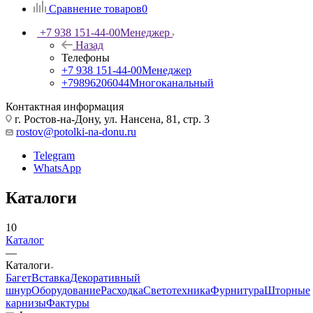
Сравнение товаров
0
+7 938 151-44-00
Менеджер
Назад
Телефоны
+7 938 151-44-00
Менеджер
+79896206044
Многоканальный
Контактная информация
г. Ростов-на-Дону, ул. Нансена, 81, стр. 3
rostov@potolki-na-donu.ru
Telegram
WhatsApp
Каталоги
10
Каталог
—
Каталоги
Багет
Вставка
Декоративный
шнур
Оборудование
Расходка
Светотехника
Фурнитура
Шторные
карнизы
Фактуры