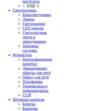
пистолета
+ ЕЩЕ 3
Светотехника
Комплектующие
Лампы
Светильники
LED панели
Светодиодная
лента и
оборудование
Трековые
системы
Фурнитура
Вентиляционные
решетки
Декоративные
обводы для труб
Обвод для труб
Платформы
Термокольца и
термоквадраты
CLIP
Шторные карнизы
Бленды
Карнизы