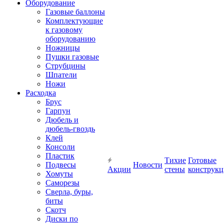
Оборудование
Газовые баллоны
Комплектующие
к газовому
оборудованию
Ножницы
Пушки газовые
Струбцины
Шпатели
Ножи
Расходка
Брус
Гарпун
Дюбель и
дюбель-гвоздь
Клей
Консоли
Пластик
Тихие
Готовые
Подвесы
Новости
Акции
стены
конструк
Хомуты
Саморезы
Сверла, буры,
биты
Скотч
Диски по