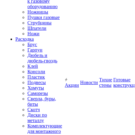
к газовому
оборудованию
Ножницы
Пушки газовые
Струбцины
Шпатели
Ножи
Расходка
Брус
Гарпун
Дюбель и
дюбель-гвоздь
Клей
Консоли
Пластик
Тихие
Готовые
Подвесы
Новости
Акции
стены
конструк
Хомуты
Саморезы
Сверла, буры,
биты
Скотч
Диски по
металлу
Комплектующие
для монтажного