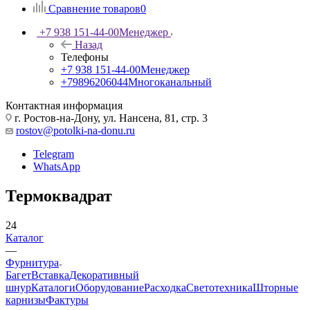
Сравнение товаров
0
+7 938 151-44-00
Менеджер
Назад
Телефоны
+7 938 151-44-00
Менеджер
+79896206044
Многоканальный
Контактная информация
г. Ростов-на-Дону, ул. Нансена, 81, стр. 3
rostov@potolki-na-donu.ru
Telegram
WhatsApp
Термоквадрат
24
Каталог
—
Фурнитура
Багет
Вставка
Декоративный
шнур
Каталоги
Оборудование
Расходка
Светотехника
Шторные
карнизы
Фактуры