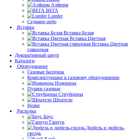
Алформ
ВЕГА
Lumfer
Седьмое небо
Вставка
Вставка Белая
Вставка Цветная
Вставка Цветная
глянцевая
Декоративный шнур
Каталоги
Оборудование
Газовые баллоны
Комплектующие к газовому оборудованию
Ножницы
Пушки газовые
Струбцины
Шпатели
Ножи
Расходка
Брус
Гарпун
Дюбель и дюбель-
гвоздь
Клей