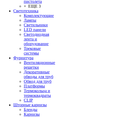
пистолета
+ ЕЩЕ 3
Светотехника
Комплектующие
Лампы
Светильники
LED панели
Светодиодная
лента и
оборудование
Трековые
системы
Фурнитура
Вентиляционные
решетки
Декоративные
обводы для труб
Обвод для труб
Платформы
Термокольца и
термоквадраты
CLIP
Шторные карнизы
Бленды
Карнизы