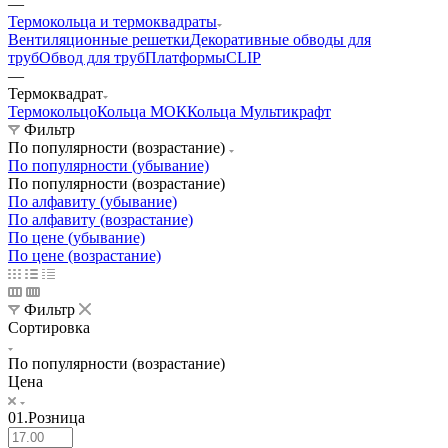
—
Термокольца и термоквадраты
Вентиляционные решетки
Декоративные обводы для
труб
Обвод для труб
Платформы
CLIP
—
Термоквадрат
Термокольцо
Кольца МОК
Кольца Мультикрафт
Фильтр
По популярности (возрастание)
По популярности (убывание)
По популярности (возрастание)
По алфавиту (убывание)
По алфавиту (возрастание)
По цене (убывание)
По цене (возрастание)
Фильтр
Сортировка
По популярности (возрастание)
Цена
01.Розница