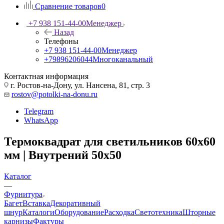
Сравнение товаров
0
+7 938 151-44-00
Менеджер
Назад
Телефоны
+7 938 151-44-00
Менеджер
+79896206044
Многоканальный
Контактная информация
г. Ростов-на-Дону, ул. Нансена, 81, стр. 3
rostov@potolki-na-donu.ru
Telegram
WhatsApp
Термоквадрат для светильников 60х60
мм | Внутрений 50х50
Каталог
—
Фурнитура
Багет
Вставка
Декоративный
шнур
Каталоги
Оборудование
Расходка
Светотехника
Шторные
карнизы
Фактуры