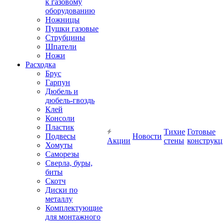
к газовому
оборудованию
Ножницы
Пушки газовые
Струбцины
Шпатели
Ножи
Расходка
Брус
Гарпун
Дюбель и
дюбель-гвоздь
Клей
Консоли
Пластик
Тихие
Готовые
Подвесы
Новости
Акции
стены
конструк
Хомуты
Саморезы
Сверла, буры,
биты
Скотч
Диски по
металлу
Комплектующие
для монтажного