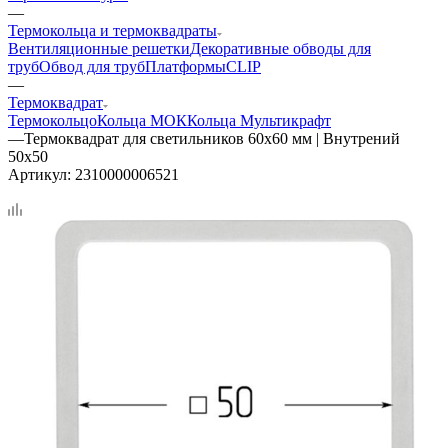
—
Термокольца и термоквадраты
Вентиляционные решетки
Декоративные обводы для
труб
Обвод для труб
Платформы
CLIP
—
Термоквадрат
Термокольцо
Кольца МОК
Кольца Мультикрафт
—
Термоквадрат для светильников 60х60 мм | Внутрений
50х50
Артикул:
2310000006521