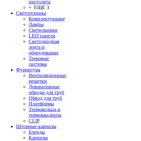
пистолета
+ ЕЩЕ 3
Светотехника
Комплектующие
Лампы
Светильники
LED панели
Светодиодная
лента и
оборудование
Трековые
системы
Фурнитура
Вентиляционные
решетки
Декоративные
обводы для труб
Обвод для труб
Платформы
Термокольца и
термоквадраты
CLIP
Шторные карнизы
Бленды
Карнизы