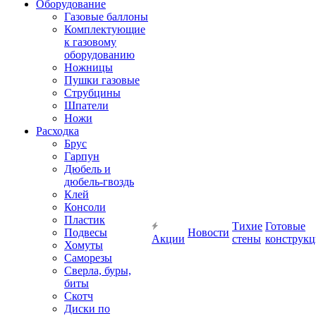
Оборудование
Газовые баллоны
Комплектующие
к газовому
оборудованию
Ножницы
Пушки газовые
Струбцины
Шпатели
Ножи
Расходка
Брус
Гарпун
Дюбель и
дюбель-гвоздь
Клей
Консоли
Пластик
Тихие
Готовые
Подвесы
Новости
Акции
стены
конструк
Хомуты
Саморезы
Сверла, буры,
биты
Скотч
Диски по