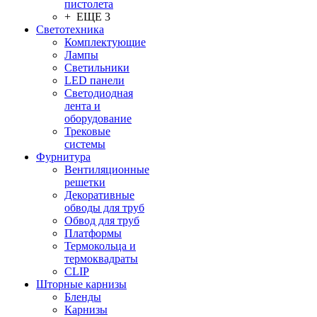
пистолета
+ ЕЩЕ 3
Светотехника
Комплектующие
Лампы
Светильники
LED панели
Светодиодная
лента и
оборудование
Трековые
системы
Фурнитура
Вентиляционные
решетки
Декоративные
обводы для труб
Обвод для труб
Платформы
Термокольца и
термоквадраты
CLIP
Шторные карнизы
Бленды
Карнизы