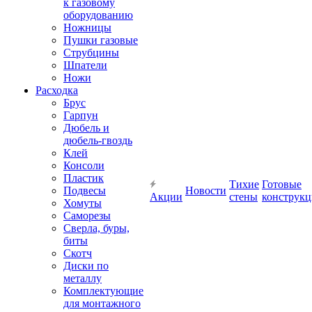
к газовому
оборудованию
Ножницы
Пушки газовые
Струбцины
Шпатели
Ножи
Расходка
Брус
Гарпун
Дюбель и
дюбель-гвоздь
Клей
Консоли
Пластик
Тихие
Готовые
Подвесы
Новости
Акции
стены
конструк
Хомуты
Саморезы
Сверла, буры,
биты
Скотч
Диски по
металлу
Комплектующие
для монтажного