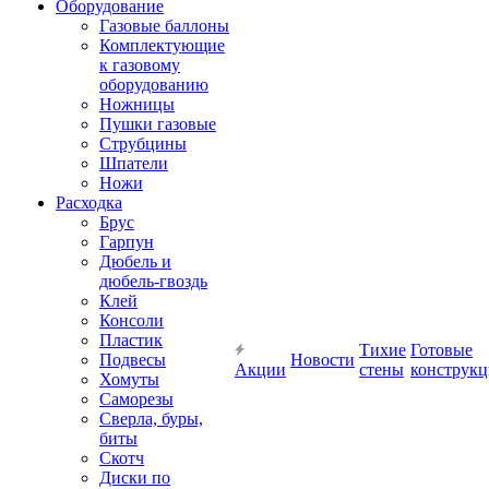
Оборудование
Газовые баллоны
Комплектующие
к газовому
оборудованию
Ножницы
Пушки газовые
Струбцины
Шпатели
Ножи
Расходка
Брус
Гарпун
Дюбель и
дюбель-гвоздь
Клей
Консоли
Пластик
Тихие
Готовые
Подвесы
Новости
Акции
стены
конструк
Хомуты
Саморезы
Сверла, буры,
биты
Скотч
Диски по