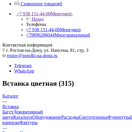
Сравнение товаров
0
+7 938 151-44-00
Менеджер
Назад
Телефоны
+7 938 151-44-00
Менеджер
+79896206044
Многоканальный
Контактная информация
г. Ростов-на-Дону, ул. Нансена, 81, стр. 3
rostov@potolki-na-donu.ru
Telegram
WhatsApp
Вставка цветная (315)
Каталог
—
Вставка
Багет
Декоративный
шнур
Каталоги
Оборудование
Расходка
Светотехника
Фурнитура
карнизы
Фактуры
—