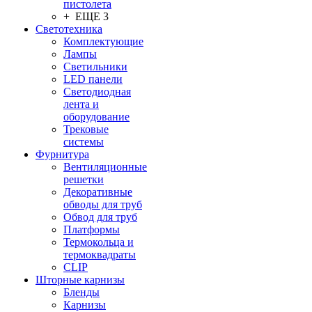
пистолета
+ ЕЩЕ 3
Светотехника
Комплектующие
Лампы
Светильники
LED панели
Светодиодная
лента и
оборудование
Трековые
системы
Фурнитура
Вентиляционные
решетки
Декоративные
обводы для труб
Обвод для труб
Платформы
Термокольца и
термоквадраты
CLIP
Шторные карнизы
Бленды
Карнизы