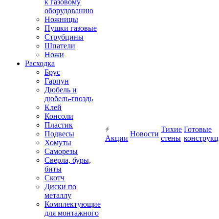
к газовому
оборудованию
Ножницы
Пушки газовые
Струбцины
Шпатели
Ножи
Расходка
Брус
Гарпун
Дюбель и
дюбель-гвоздь
Клей
Консоли
Пластик
Тихие
Готовые
Подвесы
Новости
Акции
стены
конструк
Хомуты
Саморезы
Сверла, буры,
биты
Скотч
Диски по
металлу
Комплектующие
для монтажного