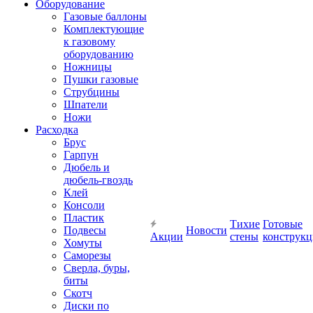
Оборудование
Газовые баллоны
Комплектующие
к газовому
оборудованию
Ножницы
Пушки газовые
Струбцины
Шпатели
Ножи
Расходка
Брус
Гарпун
Дюбель и
дюбель-гвоздь
Клей
Консоли
Пластик
Тихие
Готовые
Подвесы
Новости
Акции
стены
конструк
Хомуты
Саморезы
Сверла, буры,
биты
Скотч
Диски по