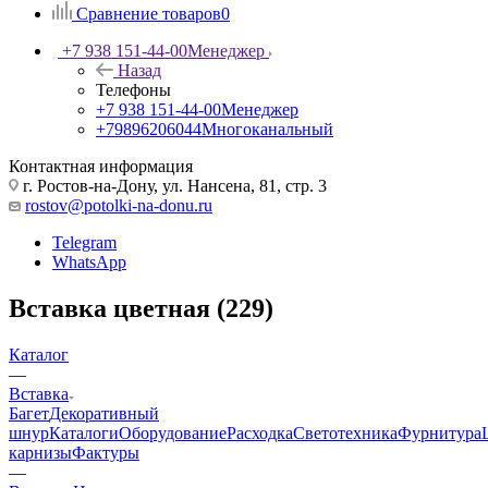
Сравнение товаров
0
+7 938 151-44-00
Менеджер
Назад
Телефоны
+7 938 151-44-00
Менеджер
+79896206044
Многоканальный
Контактная информация
г. Ростов-на-Дону, ул. Нансена, 81, стр. 3
rostov@potolki-na-donu.ru
Telegram
WhatsApp
Вставка цветная (229)
Каталог
—
Вставка
Багет
Декоративный
шнур
Каталоги
Оборудование
Расходка
Светотехника
Фурнитура
карнизы
Фактуры
—