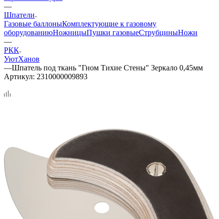
—
Шпатели
Газовые баллоны
Комплектующие к газовому
оборудованию
Ножницы
Пушки газовые
Струбцины
Ножи
—
РКК
Уют
Ханов
—
Шпатель под ткань "Гном Тихие Стены" Зеркало 0,45мм
Артикул:
2310000009893