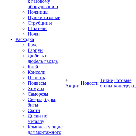
к газовому
оборудованию
Ножницы
Пушки газовые
Струбцины
Шпатели
Ножи
Расходка
Брус
Гарпун
Дюбель и
дюбель-гвоздь
Клей
Консоли
Пластик
Тихие
Готовые
Подвесы
Новости
Акции
стены
конструк
Хомуты
Саморезы
Сверла, буры,
биты
Скотч
Диски по
металлу
Комплектующие
для монтажного