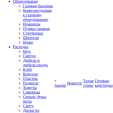
Оборудование
Газовые баллоны
Комплектующие
к газовому
оборудованию
Ножницы
Пушки газовые
Струбцины
Шпатели
Ножи
Расходка
Брус
Гарпун
Дюбель и
дюбель-гвоздь
Клей
Консоли
Пластик
Тихие
Готовые
Подвесы
Новости
Акции
стены
конструк
Хомуты
Саморезы
Сверла, буры,
биты
Скотч
Диски по