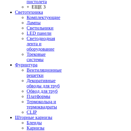
пистолета
+ ЕЩЕ 3
Светотехника
Комплектующие
Лампы
Светильники
LED панели
Светодиодная
лента и
оборудование
Трековые
системы
Фурнитура
Вентиляционные
решетки
Декоративные
обводы для труб
Обвод для труб
Платформы
Термокольца и
термоквадраты
CLIP
Шторные карнизы
Бленды
Карнизы