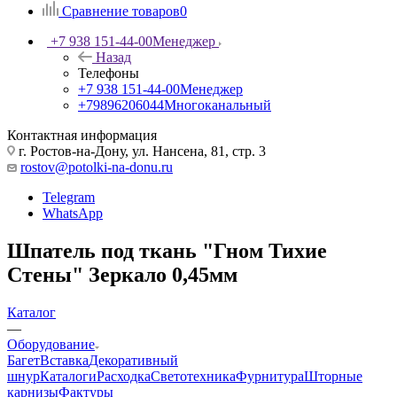
Сравнение товаров
0
+7 938 151-44-00
Менеджер
Назад
Телефоны
+7 938 151-44-00
Менеджер
+79896206044
Многоканальный
Контактная информация
г. Ростов-на-Дону, ул. Нансена, 81, стр. 3
rostov@potolki-na-donu.ru
Telegram
WhatsApp
Шпатель под ткань "Гном Тихие
Стены" Зеркало 0,45мм
Каталог
—
Оборудование
Багет
Вставка
Декоративный
шнур
Каталоги
Расходка
Светотехника
Фурнитура
Шторные
карнизы
Фактуры