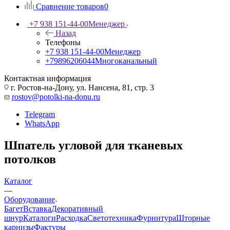
Сравнение товаров
0
+7 938 151-44-00
Менеджер
Назад
Телефоны
+7 938 151-44-00
Менеджер
+79896206044
Многоканальный
Контактная информация
г. Ростов-на-Дону, ул. Нансена, 81, стр. 3
rostov@potolki-na-donu.ru
Telegram
WhatsApp
Шпатель угловой для тканевых
потолков
Каталог
—
Оборудование
Багет
Вставка
Декоративный
шнур
Каталоги
Расходка
Светотехника
Фурнитура
Шторные
карнизы
Фактуры