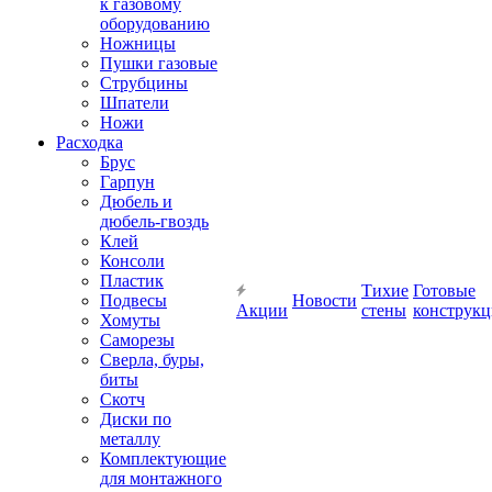
к газовому
оборудованию
Ножницы
Пушки газовые
Струбцины
Шпатели
Ножи
Расходка
Брус
Гарпун
Дюбель и
дюбель-гвоздь
Клей
Консоли
Пластик
Тихие
Готовые
Подвесы
Новости
Акции
стены
конструк
Хомуты
Саморезы
Сверла, буры,
биты
Скотч
Диски по
металлу
Комплектующие
для монтажного