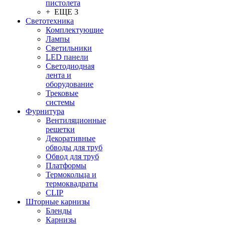
пистолета
+ ЕЩЕ 3
Светотехника
Комплектующие
Лампы
Светильники
LED панели
Светодиодная
лента и
оборудование
Трековые
системы
Фурнитура
Вентиляционные
решетки
Декоративные
обводы для труб
Обвод для труб
Платформы
Термокольца и
термоквадраты
CLIP
Шторные карнизы
Бленды
Карнизы