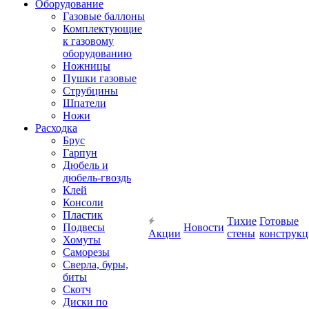
Оборудование
Газовые баллоны
Комплектующие
к газовому
оборудованию
Ножницы
Пушки газовые
Струбцины
Шпатели
Ножи
Расходка
Брус
Гарпун
Дюбель и
дюбель-гвоздь
Клей
Консоли
Пластик
Тихие
Готовые
Подвесы
Новости
Акции
стены
конструк
Хомуты
Саморезы
Сверла, буры,
биты
Скотч
Диски по