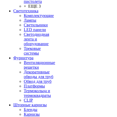
пистолета
+ ЕЩЕ 3
Светотехника
Комплектующие
Лампы
Светильники
LED панели
Светодиодная
лента и
оборудование
Трековые
системы
Фурнитура
Вентиляционные
решетки
Декоративные
обводы для труб
Обвод для труб
Платформы
Термокольца и
термоквадраты
CLIP
Шторные карнизы
Бленды
Карнизы