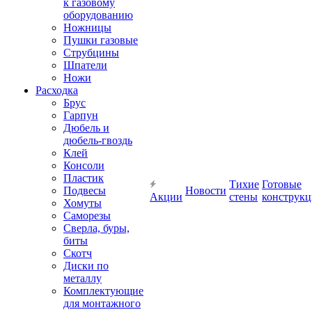
к газовому
оборудованию
Ножницы
Пушки газовые
Струбцины
Шпатели
Ножи
Расходка
Брус
Гарпун
Дюбель и
дюбель-гвоздь
Клей
Консоли
Пластик
Тихие
Готовые
Подвесы
Новости
Акции
стены
конструк
Хомуты
Саморезы
Сверла, буры,
биты
Скотч
Диски по
металлу
Комплектующие
для монтажного