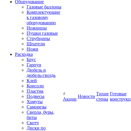
Оборудование
Газовые баллоны
Комплектующие
к газовому
оборудованию
Ножницы
Пушки газовые
Струбцины
Шпатели
Ножи
Расходка
Брус
Гарпун
Дюбель и
дюбель-гвоздь
Клей
Консоли
Пластик
Тихие
Готовые
Подвесы
Новости
Акции
стены
конструк
Хомуты
Саморезы
Сверла, буры,
биты
Скотч
Диски по