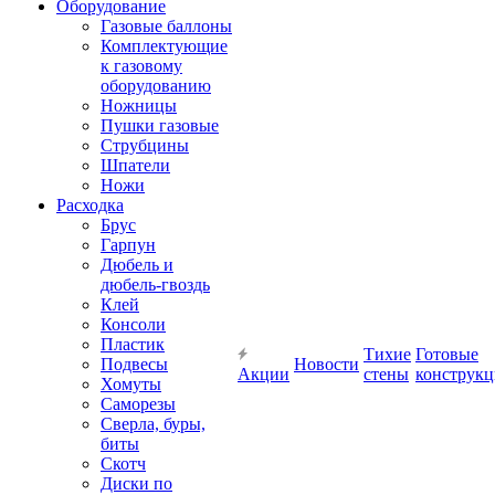
Оборудование
Газовые баллоны
Комплектующие
к газовому
оборудованию
Ножницы
Пушки газовые
Струбцины
Шпатели
Ножи
Расходка
Брус
Гарпун
Дюбель и
дюбель-гвоздь
Клей
Консоли
Пластик
Тихие
Готовые
Подвесы
Новости
Акции
стены
конструк
Хомуты
Саморезы
Сверла, буры,
биты
Скотч
Диски по