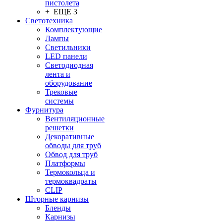
пистолета
+ ЕЩЕ 3
Светотехника
Комплектующие
Лампы
Светильники
LED панели
Светодиодная
лента и
оборудование
Трековые
системы
Фурнитура
Вентиляционные
решетки
Декоративные
обводы для труб
Обвод для труб
Платформы
Термокольца и
термоквадраты
CLIP
Шторные карнизы
Бленды
Карнизы