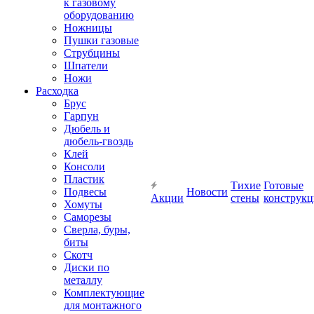
к газовому
оборудованию
Ножницы
Пушки газовые
Струбцины
Шпатели
Ножи
Расходка
Брус
Гарпун
Дюбель и
дюбель-гвоздь
Клей
Консоли
Пластик
Тихие
Готовые
Подвесы
Новости
Акции
стены
конструк
Хомуты
Саморезы
Сверла, буры,
биты
Скотч
Диски по
металлу
Комплектующие
для монтажного