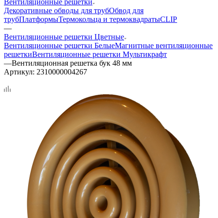
Вентиляционные решетки
Декоративные обводы для труб
Обвод для
труб
Платформы
Термокольца и термоквадраты
CLIP
—
Вентиляционные решетки Цветные
Вентиляционные решетки Белые
Магнитные вентиляционные
решетки
Вентиляционные решетки Мультикрафт
—
Вентиляционная решетка бук 48 мм
Артикул:
2310000004267