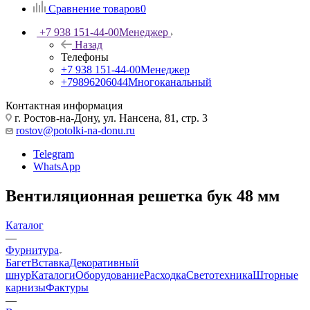
Сравнение товаров
0
+7 938 151-44-00
Менеджер
Назад
Телефоны
+7 938 151-44-00
Менеджер
+79896206044
Многоканальный
Контактная информация
г. Ростов-на-Дону, ул. Нансена, 81, стр. 3
rostov@potolki-na-donu.ru
Telegram
WhatsApp
Вентиляционная решетка бук 48 мм
Каталог
—
Фурнитура
Багет
Вставка
Декоративный
шнур
Каталоги
Оборудование
Расходка
Светотехника
Шторные
карнизы
Фактуры
—