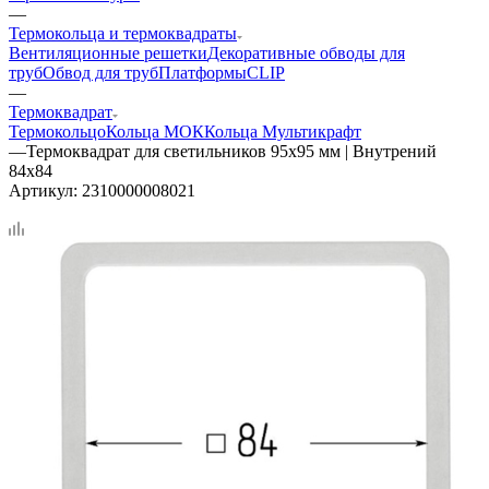
—
Термокольца и термоквадраты
Вентиляционные решетки
Декоративные обводы для
труб
Обвод для труб
Платформы
CLIP
—
Термоквадрат
Термокольцо
Кольца МОК
Кольца Мультикрафт
—
Термоквадрат для светильников 95х95 мм | Внутрений
84х84
Артикул:
2310000008021