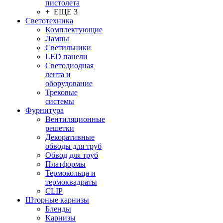
пистолета
+ ЕЩЕ 3
Светотехника
Комплектующие
Лампы
Светильники
LED панели
Светодиодная
лента и
оборудование
Трековые
системы
Фурнитура
Вентиляционные
решетки
Декоративные
обводы для труб
Обвод для труб
Платформы
Термокольца и
термоквадраты
CLIP
Шторные карнизы
Бленды
Карнизы