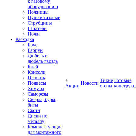
к газовому
оборудованию
Ножницы
Пушки газовые
Струбцины
Шпатели
Ножи
Расходка
Брус
Гарпун
Дюбель и
дюбель-гвоздь
Клей
Консоли
Пластик
Тихие
Готовые
Подвесы
Новости
Акции
стены
конструк
Хомуты
Саморезы
Сверла, буры,
биты
Скотч
Диски по
металлу
Комплектующие
для монтажного