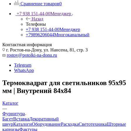
Сравнение товаров
0
+7 938 151-44-00
Менеджер
Назад
Телефоны
+7 938 151-44-00
Менеджер
+79896206044
Многоканальный
Контактная информация
г. Ростов-на-Дону, ул. Нансена, 81, стр. 3
rostov@potolki-na-donu.ru
Telegram
WhatsApp
Термоквадрат для светильников 95х95
мм | Внутрений 84х84
Каталог
—
Фурнитура
Багет
Вставка
Декоративный
шнур
Каталоги
Оборудование
Расходка
Светотехника
Шторные
карнизы
Фактуры