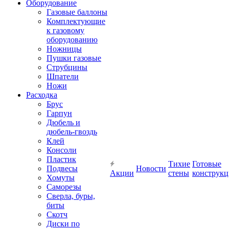
Оборудование
Газовые баллоны
Комплектующие
к газовому
оборудованию
Ножницы
Пушки газовые
Струбцины
Шпатели
Ножи
Расходка
Брус
Гарпун
Дюбель и
дюбель-гвоздь
Клей
Консоли
Пластик
Тихие
Готовые
Подвесы
Новости
Акции
стены
конструк
Хомуты
Саморезы
Сверла, буры,
биты
Скотч
Диски по