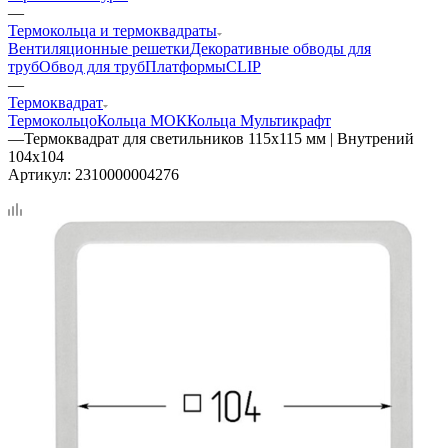
—
Термокольца и термоквадраты
Вентиляционные решетки
Декоративные обводы для
труб
Обвод для труб
Платформы
CLIP
—
Термоквадрат
Термокольцо
Кольца МОК
Кольца Мультикрафт
—
Термоквадрат для светильников 115х115 мм | Внутрений
104х104
Артикул:
2310000004276