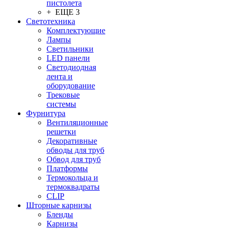
пистолета
+ ЕЩЕ 3
Светотехника
Комплектующие
Лампы
Светильники
LED панели
Светодиодная
лента и
оборудование
Трековые
системы
Фурнитура
Вентиляционные
решетки
Декоративные
обводы для труб
Обвод для труб
Платформы
Термокольца и
термоквадраты
CLIP
Шторные карнизы
Бленды
Карнизы