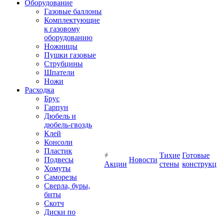
Оборудование
Газовые баллоны
Комплектующие
к газовому
оборудованию
Ножницы
Пушки газовые
Струбцины
Шпатели
Ножи
Расходка
Брус
Гарпун
Дюбель и
дюбель-гвоздь
Клей
Консоли
Пластик
Тихие
Готовые
Подвесы
Новости
Акции
стены
конструк
Хомуты
Саморезы
Сверла, буры,
биты
Скотч
Диски по