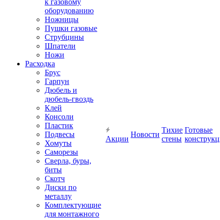
к газовому
оборудованию
Ножницы
Пушки газовые
Струбцины
Шпатели
Ножи
Расходка
Брус
Гарпун
Дюбель и
дюбель-гвоздь
Клей
Консоли
Пластик
Тихие
Готовые
Подвесы
Новости
Акции
стены
конструк
Хомуты
Саморезы
Сверла, буры,
биты
Скотч
Диски по
металлу
Комплектующие
для монтажного