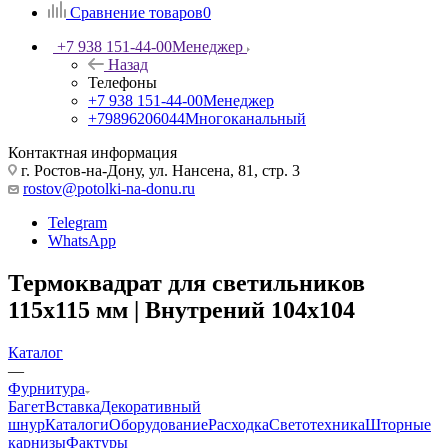
Сравнение товаров
0
+7 938 151-44-00
Менеджер
Назад
Телефоны
+7 938 151-44-00
Менеджер
+79896206044
Многоканальный
Контактная информация
г. Ростов-на-Дону, ул. Нансена, 81, стр. 3
rostov@potolki-na-donu.ru
Telegram
WhatsApp
Термоквадрат для светильников
115х115 мм | Внутрений 104х104
Каталог
—
Фурнитура
Багет
Вставка
Декоративный
шнур
Каталоги
Оборудование
Расходка
Светотехника
Шторные
карнизы
Фактуры