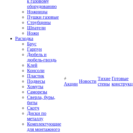
к газовому
оборудованию
Ножницы
Пушки газовые
Струбцины
Шпатели
Ножи
Расходка
Брус
Гарпун
Дюбель и
дюбель-гвоздь
Клей
Консоли
Пластик
Тихие
Готовые
Подвесы
Новости
Акции
стены
конструк
Хомуты
Саморезы
Сверла, буры,
биты
Скотч
Диски по
металлу
Комплектующие
для монтажного