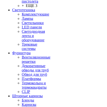
пистолета
+ ЕЩЕ 3
Светотехника
Комплектующие
Лампы
Светильники
LED панели
Светодиодная
лента и
оборудование
Трековые
системы
Фурнитура
Вентиляционные
решетки
Декоративные
обводы для труб
Обвод для труб
Платформы
Термокольца и
термоквадраты
CLIP
Шторные карнизы
Бленды
Карнизы