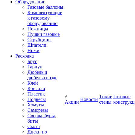
Оборудование
Газовые баллоны
Комплектующие
к газовому
оборудованию
Ножницы
Пушки газовые
Струбцины
Шпатели
Ножи
Расходка
Брус
Гарпун
Дюбель и
дюбель-гвоздь
Клей
Консоли
Пластик
Тихие
Готовые
Подвесы
Новости
Акции
стены
конструк
Хомуты
Саморезы
Сверла, буры,
биты
Скотч
Диски по