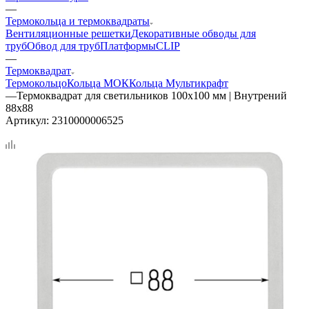
—
Термокольца и термоквадраты
Вентиляционные решетки
Декоративные обводы для
труб
Обвод для труб
Платформы
CLIP
—
Термоквадрат
Термокольцо
Кольца МОК
Кольца Мультикрафт
—
Термоквадрат для светильников 100х100 мм | Внутрений
88х88
Артикул:
2310000006525