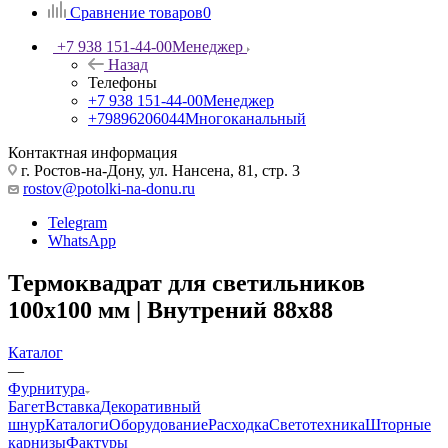
Сравнение товаров
0
+7 938 151-44-00
Менеджер
Назад
Телефоны
+7 938 151-44-00
Менеджер
+79896206044
Многоканальный
Контактная информация
г. Ростов-на-Дону, ул. Нансена, 81, стр. 3
rostov@potolki-na-donu.ru
Telegram
WhatsApp
Термоквадрат для светильников
100х100 мм | Внутрений 88х88
Каталог
—
Фурнитура
Багет
Вставка
Декоративный
шнур
Каталоги
Оборудование
Расходка
Светотехника
Шторные
карнизы
Фактуры