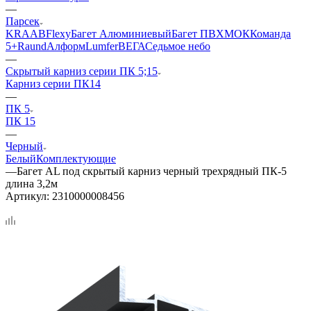
—
Парсек
KRAAB
Flexy
Багет Алюминиевый
Багет ПВХ
МОК
Команда
5+
Raund
Алформ
Lumfer
ВЕГА
Седьмое небо
—
Скрытый карниз серии ПК 5;15
Карниз серии ПК14
—
ПК 5
ПК 15
—
Черный
Белый
Комплектующие
—
Багет AL под скрытый карниз черный трехрядный ПК-5
длина 3,2м
Артикул:
2310000008456