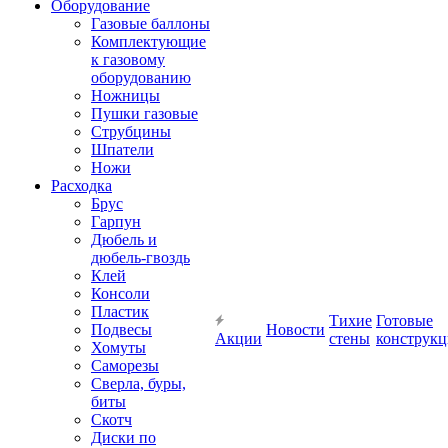
Оборудование
Газовые баллоны
Комплектующие
к газовому
оборудованию
Ножницы
Пушки газовые
Струбцины
Шпатели
Ножи
Расходка
Брус
Гарпун
Дюбель и
дюбель-гвоздь
Клей
Консоли
Пластик
Тихие
Готовые
Подвесы
Новости
Акции
стены
конструк
Хомуты
Саморезы
Сверла, буры,
биты
Скотч
Диски по