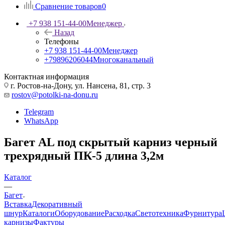
Сравнение товаров
0
+7 938 151-44-00
Менеджер
Назад
Телефоны
+7 938 151-44-00
Менеджер
+79896206044
Многоканальный
Контактная информация
г. Ростов-на-Дону, ул. Нансена, 81, стр. 3
rostov@potolki-na-donu.ru
Telegram
WhatsApp
Багет AL под скрытый карниз черный
трехрядный ПК-5 длина 3,2м
Каталог
—
Багет
Вставка
Декоративный
шнур
Каталоги
Оборудование
Расходка
Светотехника
Фурнитура
карнизы
Фактуры