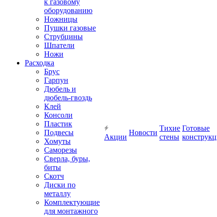
к газовому
оборудованию
Ножницы
Пушки газовые
Струбцины
Шпатели
Ножи
Расходка
Брус
Гарпун
Дюбель и
дюбель-гвоздь
Клей
Консоли
Пластик
Тихие
Готовые
Подвесы
Новости
Акции
стены
конструк
Хомуты
Саморезы
Сверла, буры,
биты
Скотч
Диски по
металлу
Комплектующие
для монтажного