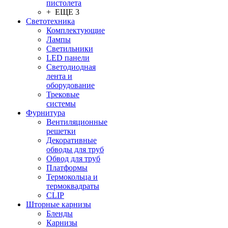
пистолета
+ ЕЩЕ 3
Светотехника
Комплектующие
Лампы
Светильники
LED панели
Светодиодная
лента и
оборудование
Трековые
системы
Фурнитура
Вентиляционные
решетки
Декоративные
обводы для труб
Обвод для труб
Платформы
Термокольца и
термоквадраты
CLIP
Шторные карнизы
Бленды
Карнизы