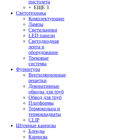
пистолета
+ ЕЩЕ 3
Светотехника
Комплектующие
Лампы
Светильники
LED панели
Светодиодная
лента и
оборудование
Трековые
системы
Фурнитура
Вентиляционные
решетки
Декоративные
обводы для труб
Обвод для труб
Платформы
Термокольца и
термоквадраты
CLIP
Шторные карнизы
Бленды
Карнизы