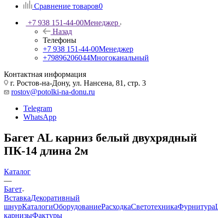
Сравнение товаров
0
+7 938 151-44-00
Менеджер
Назад
Телефоны
+7 938 151-44-00
Менеджер
+79896206044
Многоканальный
Контактная информация
г. Ростов-на-Дону, ул. Нансена, 81, стр. 3
rostov@potolki-na-donu.ru
Telegram
WhatsApp
Багет AL карниз белый двухрядный
ПК-14 длина 2м
Каталог
—
Багет
Вставка
Декоративный
шнур
Каталоги
Оборудование
Расходка
Светотехника
Фурнитура
карнизы
Фактуры