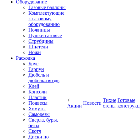
Оборудование
Газовые баллоны
Комплектующие
к газовому
оборудованию
Ножницы
Пушки газовые
Струбцины
Шпатели
Ножи
Расходка
Брус
Гарпун
Дюбель и
дюбель-гвоздь
Клей
Консоли
Пластик
Тихие
Готовые
Подвесы
Новости
Акции
стены
конструк
Хомуты
Саморезы
Сверла, буры,
биты
Скотч
Диски по