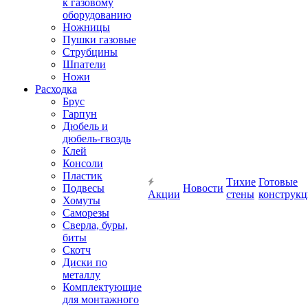
к газовому
оборудованию
Ножницы
Пушки газовые
Струбцины
Шпатели
Ножи
Расходка
Брус
Гарпун
Дюбель и
дюбель-гвоздь
Клей
Консоли
Пластик
Тихие
Готовые
Подвесы
Новости
Акции
стены
конструк
Хомуты
Саморезы
Сверла, буры,
биты
Скотч
Диски по
металлу
Комплектующие
для монтажного