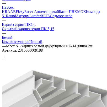
—
Парсек
KRAAB
Flexy
Багет Алюминиевый
Багет ПВХ
МОК
Команда
5+
Raund
Алформ
Lumfer
ВЕГА
Седьмое небо
—
Карниз серии ПК14
Скрытый карниз серии ПК 5;15
—
Белый
Комплектующие
Черный
—
Багет AL карниз белый двухрядный ПК-14 длина 2м
Артикул:
2310000009188