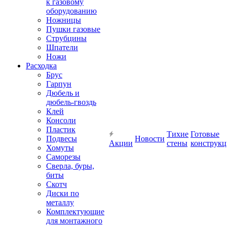
к газовому
оборудованию
Ножницы
Пушки газовые
Струбцины
Шпатели
Ножи
Расходка
Брус
Гарпун
Дюбель и
дюбель-гвоздь
Клей
Консоли
Пластик
Тихие
Готовые
Подвесы
Новости
Акции
стены
конструк
Хомуты
Саморезы
Сверла, буры,
биты
Скотч
Диски по
металлу
Комплектующие
для монтажного