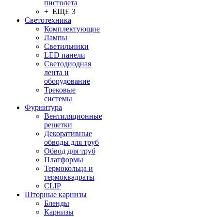
пистолета
+ ЕЩЕ 3
Светотехника
Комплектующие
Лампы
Светильники
LED панели
Светодиодная
лента и
оборудование
Трековые
системы
Фурнитура
Вентиляционные
решетки
Декоративные
обводы для труб
Обвод для труб
Платформы
Термокольца и
термоквадраты
CLIP
Шторные карнизы
Бленды
Карнизы