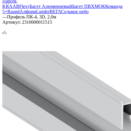
Парсек
KRAAB
Flexy
Багет Алюминиевый
Багет ПВХ
МОК
Команда
5+
Raund
Алформ
Lumfer
ВЕГА
Седьмое небо
—
Профиль ПК-4, 3D, 2,0м
Артикул:
2310000011515