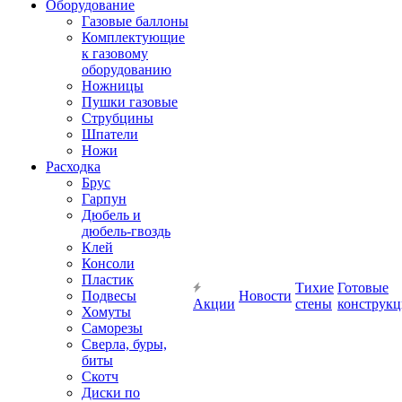
Оборудование
Газовые баллоны
Комплектующие
к газовому
оборудованию
Ножницы
Пушки газовые
Струбцины
Шпатели
Ножи
Расходка
Брус
Гарпун
Дюбель и
дюбель-гвоздь
Клей
Консоли
Пластик
Тихие
Готовые
Подвесы
Новости
Акции
стены
конструк
Хомуты
Саморезы
Сверла, буры,
биты
Скотч
Диски по