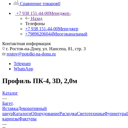
Сравнение товаров
0
+7 938 151-44-00
Менеджер
Назад
Телефоны
+7 938 151-44-00
Менеджер
+79896206044
Многоканальный
Контактная информация
г. Ростов-на-Дону, ул. Нансена, 81, стр. 3
rostov@potolki-na-donu.ru
Telegram
WhatsApp
Профиль ПК-4, 3D, 2,0м
Каталог
—
Багет
Вставка
Декоративный
шнур
Каталоги
Оборудование
Расходка
Светотехника
Фурнитура
карнизы
Фактуры
—